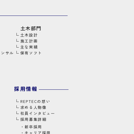
土木部門
土木設計
施工計画
主な実績
コンサル
保有ソフト
採用情報
REPTECの想い
求める人物像
社員インタビュー
採用募集詳細
・
新卒採用
・
キャリア採用