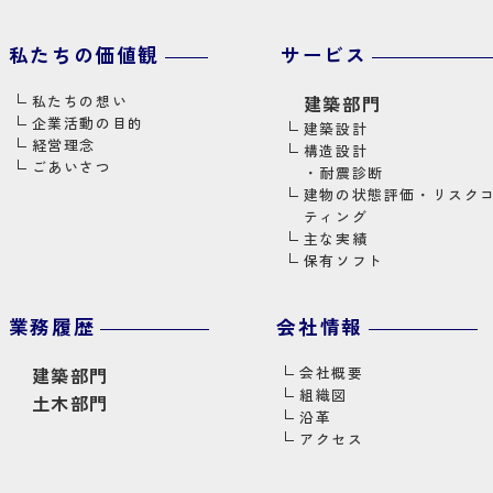
私たちの価値観
サービス
私たちの想い
建築部門
企業活動の目的
建築設計
経営理念
構造設計
ごあいさつ
・
耐震診断
建物の状態評価・リスク
ティング
主な実績
保有ソフト
業務履歴
会社情報
建築部門
会社概要
組織図
土木部門
沿革
アクセス