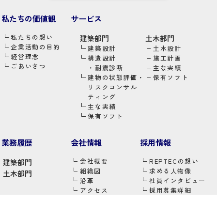
私たちの価値観
サービス
私たちの想い
建築部門
土木部門
企業活動の目的
建築設計
土木設計
経営理念
構造設計
施工計画
ごあいさつ
・
耐震診断
主な実績
建物の状態評価・
保有ソフト
リスクコンサル
ティング
主な実績
保有ソフト
業務履歴
会社情報
採用情報
会社概要
REPTECの想い
建築部門
組織図
求める人物像
土木部門
沿革
社員インタビュー
アクセス
採用募集詳細
・
新卒採用
・
キャリア採用